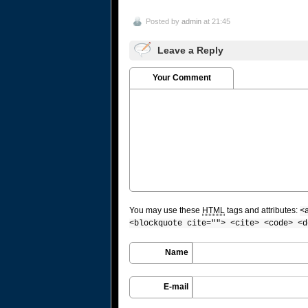
Posted by
admin
at 21:45
Leave a Reply
Your Comment
You may use these
HTML
tags and attributes:
<
<blockquote cite=""> <cite> <code> <d
Name
E-mail