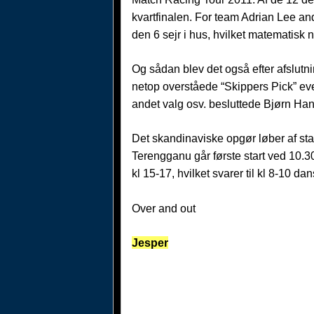
kvartfinalen. For team Adrian Lee and
den 6 sejr i hus, hvilket matematisk n
Og sådan blev det også efter afslutni
netop overståede “Skippers Pick” eve
andet valg osv. besluttede Bjørn Han
Det skandinaviske opgør løber af stab
Terengganu går første start ved 10.30
kl 15-17, hvilket svarer til kl 8-10 dan
Over and out
Jesper