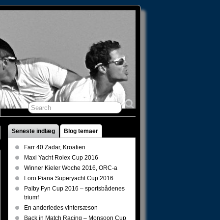
Seneste indlæg
Blog temaer
Farr 40 Zadar, Kroatien
Maxi Yacht Rolex Cup 2016
Winner Kieler Woche 2016, ORC-a
Loro Piana Superyacht Cup 2016
Palby Fyn Cup 2016 – sportsbådenes
triumf
En anderledes vintersæson
Back in Match Racing – Monsoon Cup