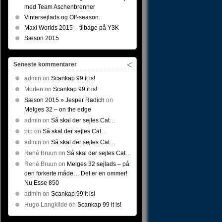
med Team Aschenbrenner
Vintersejlads og Off-season.
Maxi Worlds 2015 – tilbage på Y3K
Sæson 2015
Seneste kommentarer
admin
on
Scankap 99 it is!
Morten
on
Scankap 99 it is!
Sæson 2015 » Jesper Radich
on
Melges 32 – on the edge
admin
on
Så skal der sejles Cat…
pip
on
Så skal der sejles Cat…
admin
on
Så skal der sejles Cat…
René Bruun
on
Så skal der sejles Cat…
René Bruun
on
Melges 32 sejlads – på
den forkerte måde… Det er en ommer!
Nu Esse 850
admin
on
Scankap 99 it is!
Hugo Langkilde
on
Scankap 99 it is!