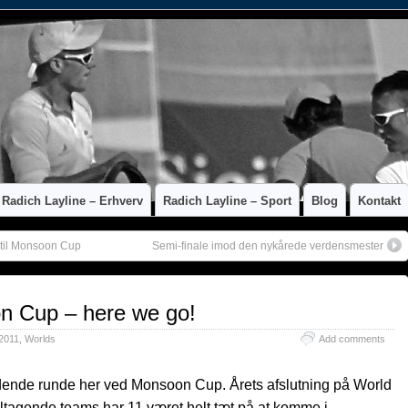
Radich Layline – Erhverv
Radich Layline – Sport
Blog
Kontakt
 til Monsoon Cup
Semi-finale imod den nykårede verdensmester
on Cup – here we go!
2011
,
Worlds
Add comments
dende runde her ved Monsoon Cup. Årets afslutning på World
ltagende teams har 11 været helt tæt på at komme i