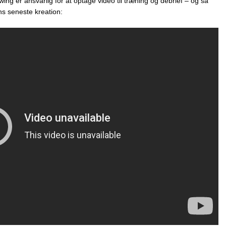
ng er ansvarlig for at optage video til træning og debrief – og så
ans seneste kreation: