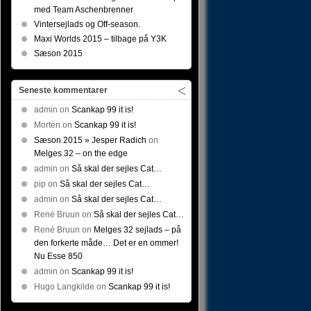
med Team Aschenbrenner
Vintersejlads og Off-season.
Maxi Worlds 2015 – tilbage på Y3K
Sæson 2015
Seneste kommentarer
admin
on
Scankap 99 it is!
Morten
on
Scankap 99 it is!
Sæson 2015 » Jesper Radich
on
Melges 32 – on the edge
admin
on
Så skal der sejles Cat…
pip
on
Så skal der sejles Cat…
admin
on
Så skal der sejles Cat…
René Bruun
on
Så skal der sejles Cat…
René Bruun
on
Melges 32 sejlads – på
den forkerte måde… Det er en ommer!
Nu Esse 850
admin
on
Scankap 99 it is!
Hugo Langkilde
on
Scankap 99 it is!