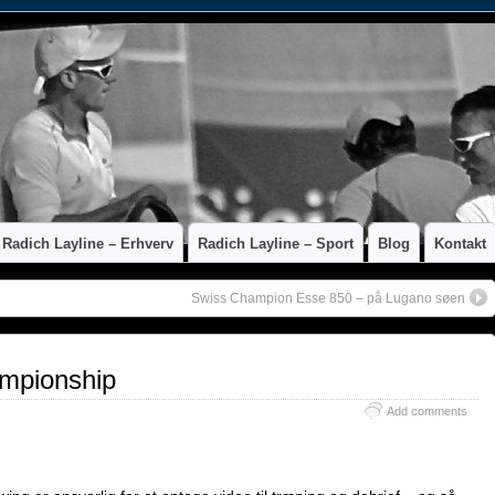
Radich Layline – Erhverv
Radich Layline – Sport
Blog
Kontakt
Swiss Champion Esse 850 – på Lugano søen
ampionship
Add comments