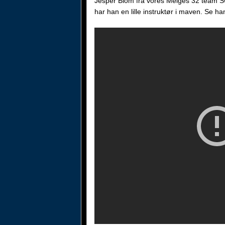
Jesper Blom fra vores Melges 32 team Swi
har han en lille instruktør i maven. Se h