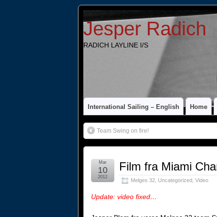
Jesper Radich
RADICH LAYLINE I/S
International Sailing – English
Home
Team Swing on fire!
Mar
Film fra Miami Ch
10
2012
Melges 32
,
Uncategorized
,
Video
Update: video fixed…