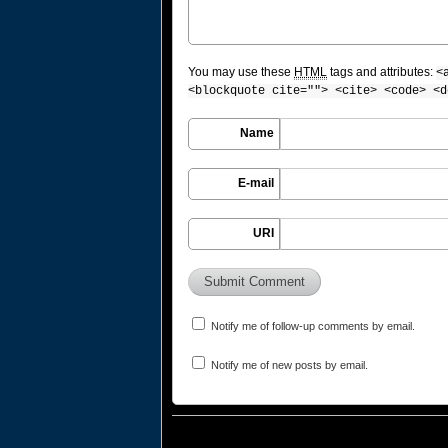
You may use these
HTML
tags and attributes:
<
<blockquote cite=""> <cite> <code> <d
Name
E-mail
URI
Notify me of follow-up comments by email.
Notify me of new posts by email.
© 2010
Jesper Radich