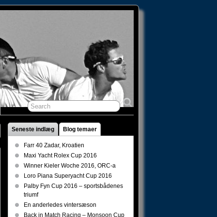
Seneste indlæg
Blog temaer
Farr 40 Zadar, Kroatien
Maxi Yacht Rolex Cup 2016
Winner Kieler Woche 2016, ORC-a
Loro Piana Superyacht Cup 2016
Palby Fyn Cup 2016 – sportsbådenes
triumf
En anderledes vintersæson
Back in Match Racing – Monsoon Cup